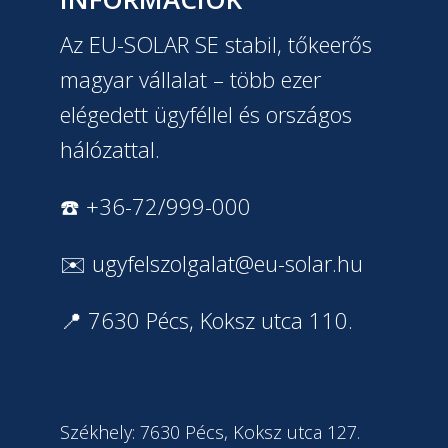
Az EU-SOLAR SE stabil, tőkeerős
magyar vállalat – több ezer
elégedett ügyféllel és országos
hálózattal.
☎️ +36-72/999-000
✉️
ugyfelszolgalat@eu-solar.hu
📍 7630 Pécs, Koksz utca 110.
Székhely: 7630 Pécs, Koksz utca 127.