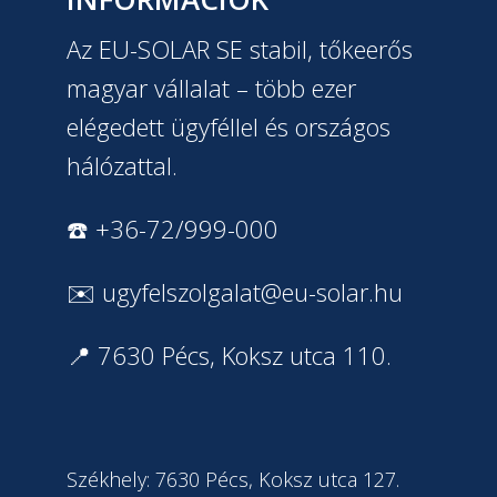
Az EU-SOLAR SE stabil, tőkeerős
magyar vállalat – több ezer
elégedett ügyféllel és országos
hálózattal.
☎️ +36-72/999-000
✉️
ugyfelszolgalat@eu-solar.hu
📍 7630 Pécs, Koksz utca 110.
Székhely: 7630 Pécs, Koksz utca 127.