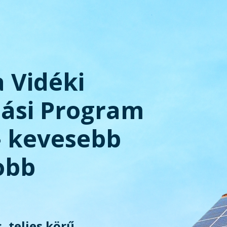
a Vidéki
tási Program
– kevesebb
obb
, teljes körű