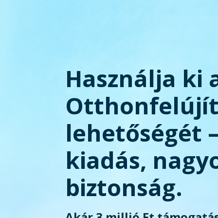
Használja ki 
Otthonfelújí
lehetőségét 
kiadás, nagy
biztonság.
Akár 3 millió Ft támogatás