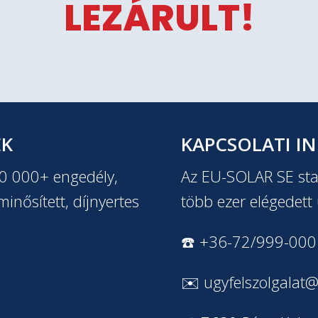
LEZÁRULT!
EK
KAPCSOLATI I
20 000+ engedély,
Az EU-SOLAR SE stab
inősített, díjnyertes
több ezer elégedett 
☎️ +36-72/999-000
✉️
ugyfelszolgalat@