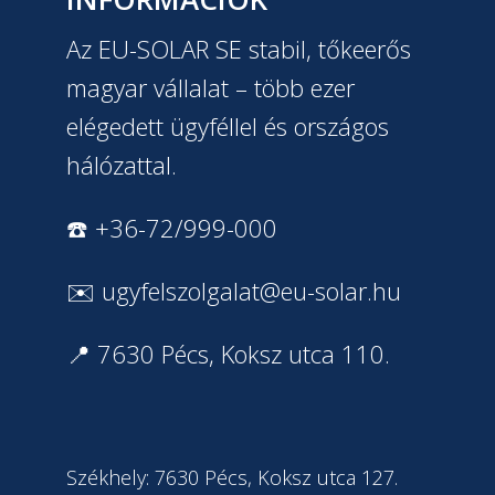
Az EU-SOLAR SE stabil, tőkeerős
magyar vállalat – több ezer
elégedett ügyféllel és országos
hálózattal.
☎️ +36-72/999-000
✉️
ugyfelszolgalat@eu-solar.hu
📍 7630 Pécs, Koksz utca 110.
Székhely: 7630 Pécs, Koksz utca 127.