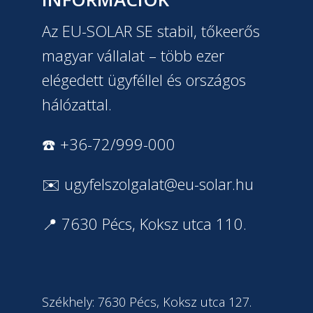
Az EU-SOLAR SE stabil, tőkeerős
magyar vállalat – több ezer
elégedett ügyféllel és országos
hálózattal.
☎️ +36-72/999-000
✉️
ugyfelszolgalat@eu-solar.hu
📍 7630 Pécs, Koksz utca 110.
Székhely: 7630 Pécs, Koksz utca 127.