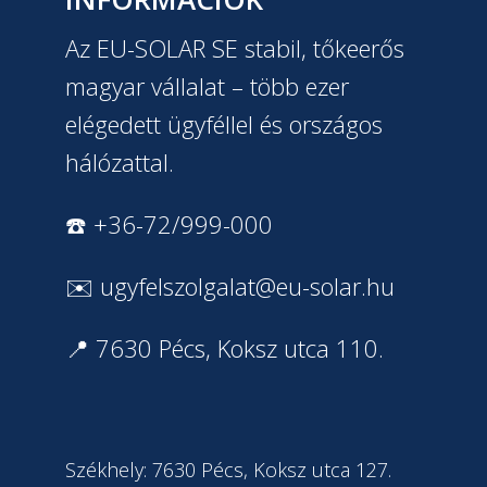
Az EU-SOLAR SE stabil, tőkeerős
magyar vállalat – több ezer
elégedett ügyféllel és országos
hálózattal.
☎️ +36-72/999-000
✉️
ugyfelszolgalat@eu-solar.hu
📍 7630 Pécs, Koksz utca 110.
Székhely: 7630 Pécs, Koksz utca 127.