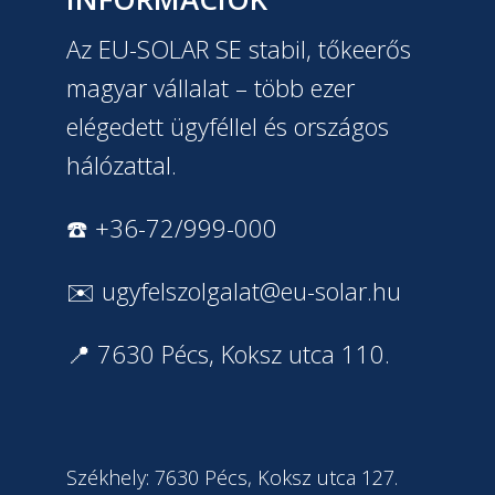
Az EU-SOLAR SE stabil, tőkeerős
magyar vállalat – több ezer
elégedett ügyféllel és országos
hálózattal.
☎️ +36-72/999-000
✉️
ugyfelszolgalat@eu-solar.hu
📍 7630 Pécs, Koksz utca 110.
Székhely: 7630 Pécs, Koksz utca 127.