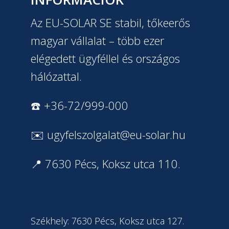
Az EU-SOLAR SE stabil, tőkeerős
magyar vállalat – több ezer
elégedett ügyféllel és országos
hálózattal.
☎️ +36-72/999-000
✉️
ugyfelszolgalat@eu-solar.hu
📍 7630 Pécs, Koksz utca 110.
Székhely: 7630 Pécs, Koksz utca 127.