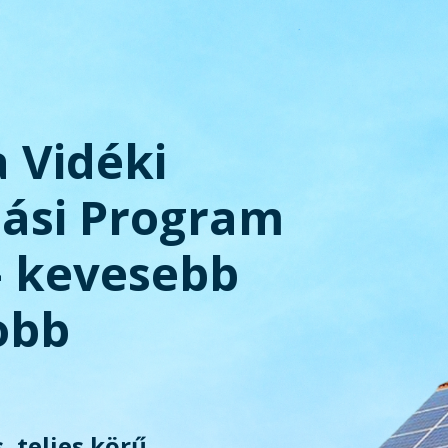
a Vidéki
tási Program
– kevesebb
obb
, teljes körű