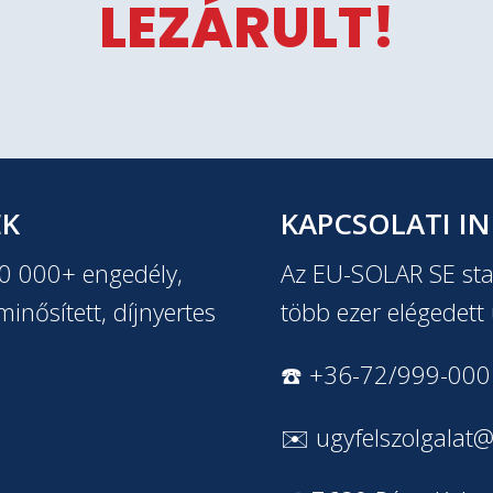
LEZÁRULT!
EK
KAPCSOLATI I
20 000+ engedély,
Az EU-SOLAR SE stab
inősített, díjnyertes
több ezer elégedett 
☎️ +36-72/999-000
✉️
ugyfelszolgalat@