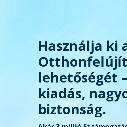
Használja ki 
Otthonfelújí
lehetőségét 
kiadás, nagy
biztonság.
Akár 3 millió Ft támogatás