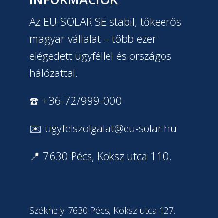
Az EU-SOLAR SE stabil, tőkeerős
magyar vállalat – több ezer
elégedett ügyféllel és országos
hálózattal.
☎️ +36-72/999-000
✉️
ugyfelszolgalat@eu-solar.hu
📍 7630 Pécs, Koksz utca 110.
Székhely: 7630 Pécs, Koksz utca 127.