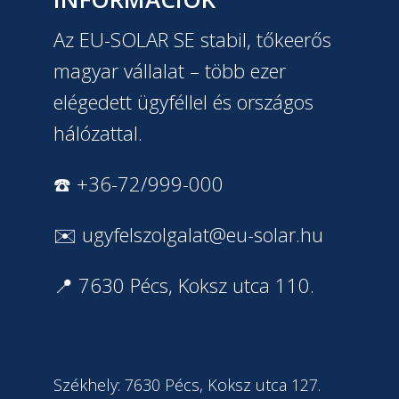
Az EU-SOLAR SE stabil, tőkeerős
magyar vállalat – több ezer
elégedett ügyféllel és országos
hálózattal.
☎️ +36-72/999-000
✉️
ugyfelszolgalat@eu-solar.hu
📍 7630 Pécs, Koksz utca 110.
Székhely: 7630 Pécs, Koksz utca 127.