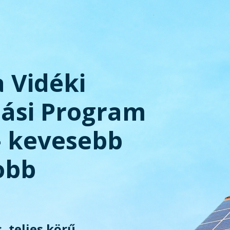
a Vidéki
tási Program
– kevesebb
obb
, teljes körű