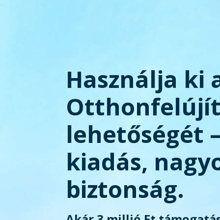
Használja ki 
Otthonfelújí
lehetőségét 
kiadás, nagy
biztonság.
Akár 3 millió Ft támogatás