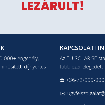
LEZÁRULT!
EK
KAPCSOLATI I
20 000+ engedély,
Az EU-SOLAR SE stab
inősített, díjnyertes
több ezer elégedett 
☎️ +36-72/999-000
✉️
ugyfelszolgalat@