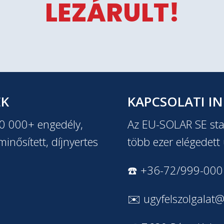
LEZÁRULT!
EK
KAPCSOLATI I
20 000+ engedély,
Az EU-SOLAR SE stab
inősített, díjnyertes
több ezer elégedett 
☎️ +36-72/999-000
✉️
ugyfelszolgalat@