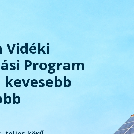
a Vidéki
tási Program
– kevesebb
obb
, teljes körű