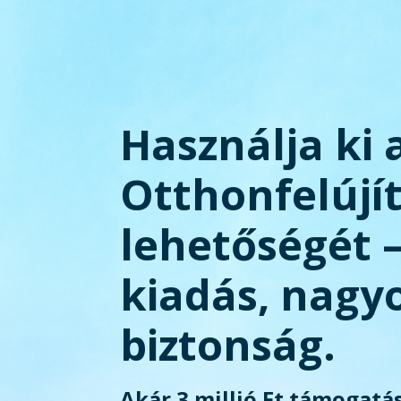
Használja ki 
Otthonfelújí
lehetőségét 
kiadás, nagy
biztonság.
Akár 3 millió Ft támogatás