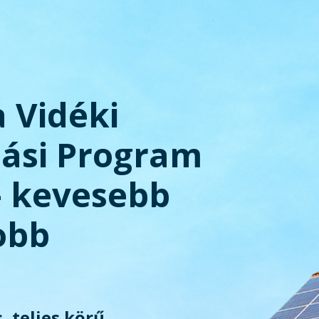
a Vidéki
tási Program
– kevesebb
obb
, teljes körű