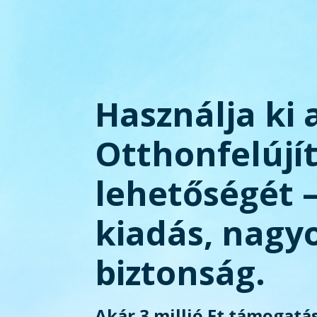
Használja ki 
Otthonfelújí
lehetőségét 
kiadás, nagy
biztonság.
Akár 3 millió Ft támogatás