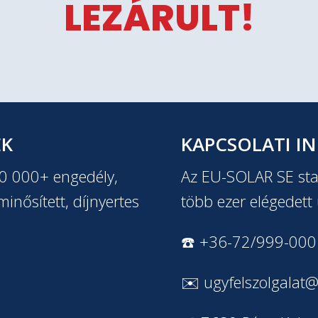
LEZÁRULT!
EK
KAPCSOLATI I
20 000+ engedély,
Az EU-SOLAR SE stab
inősített, díjnyertes
több ezer elégedett 
☎️ +36-72/999-000
✉️
ugyfelszolgalat@