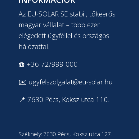
Az EU-SOLAR SE stabil, tőkeerős
magyar vállalat – több ezer
elégedett ügyféllel és országos
hálózattal.
☎️ +36-72/999-000
✉️
ugyfelszolgalat@eu-solar.hu
📍 7630 Pécs, Koksz utca 110.
Székhely: 7630 Pécs, Koksz utca 127.