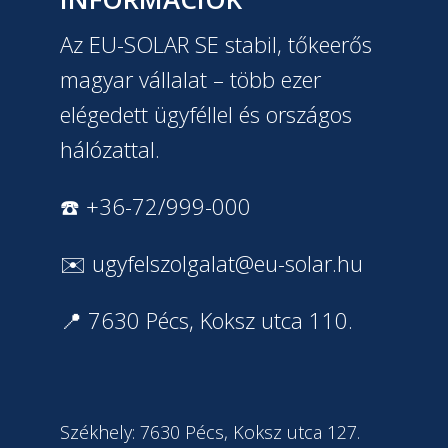
Az EU-SOLAR SE stabil, tőkeerős
magyar vállalat – több ezer
elégedett ügyféllel és országos
hálózattal.
☎️ +36-72/999-000
✉️
ugyfelszolgalat@eu-solar.hu
📍 7630 Pécs, Koksz utca 110.
Székhely: 7630 Pécs, Koksz utca 127.