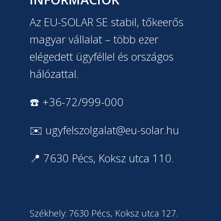
Az EU-SOLAR SE stabil, tőkeerős
magyar vállalat – több ezer
elégedett ügyféllel és országos
hálózattal.
☎️ +36-72/999-000
✉️
ugyfelszolgalat@eu-solar.hu
📍 7630 Pécs, Koksz utca 110.
Székhely: 7630 Pécs, Koksz utca 127.