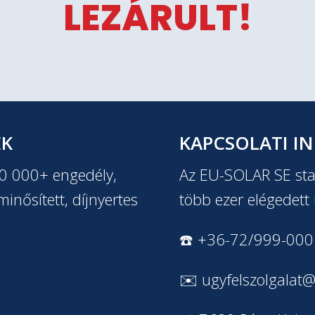
LEZÁRULT!
EK
KAPCSOLATI I
20 000+ engedély,
Az EU-SOLAR SE stab
inősített, díjnyertes
több ezer elégedett 
☎️ +36-72/999-000
✉️
ugyfelszolgalat@