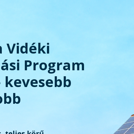
a Vidéki
tási Program
– kevesebb
obb
, teljes körű