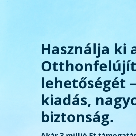
Használja ki 
Otthonfelújí
lehetőségét 
kiadás, nagy
biztonság.
Akár 3 millió Ft támogatás