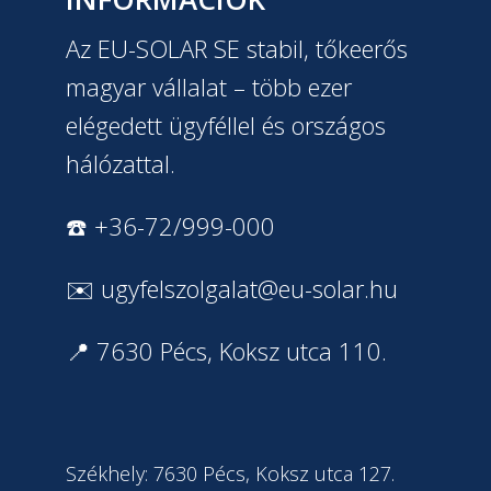
Az EU-SOLAR SE stabil, tőkeerős
magyar vállalat – több ezer
elégedett ügyféllel és országos
hálózattal.
☎️ +36-72/999-000
✉️
ugyfelszolgalat@eu-solar.hu
📍 7630 Pécs, Koksz utca 110.
Székhely: 7630 Pécs, Koksz utca 127.