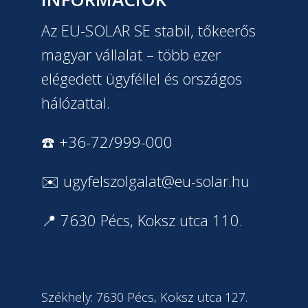
Az EU-SOLAR SE stabil, tőkeerős
magyar vállalat – több ezer
elégedett ügyféllel és országos
hálózattal.
☎️ +36-72/999-000
✉️
ugyfelszolgalat@eu-solar.hu
📍 7630 Pécs, Koksz utca 110.
Székhely: 7630 Pécs, Koksz utca 127.