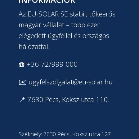
Az EU-SOLAR SE stabil, tőkeerős
magyar vállalat – több ezer
elégedett ügyféllel és országos
hálózattal.
☎️ +36-72/999-000
✉️
ugyfelszolgalat@eu-solar.hu
📍 7630 Pécs, Koksz utca 110.
Székhely: 7630 Pécs, Koksz utca 127.