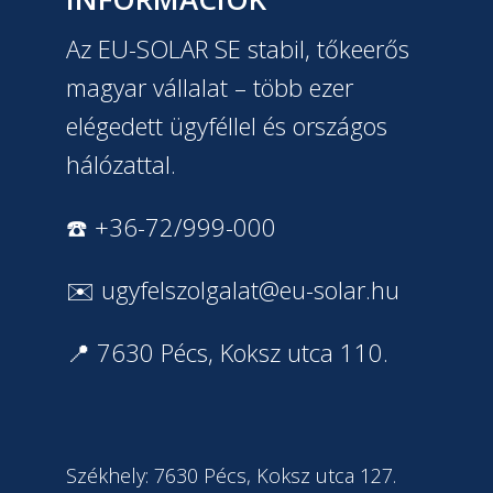
Az EU-SOLAR SE stabil, tőkeerős
magyar vállalat – több ezer
elégedett ügyféllel és országos
hálózattal.
☎️ +36-72/999-000
✉️
ugyfelszolgalat@eu-solar.hu
📍 7630 Pécs, Koksz utca 110.
Székhely: 7630 Pécs, Koksz utca 127.