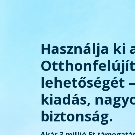
Használja ki 
Otthonfelújí
lehetőségét 
kiadás, nagy
biztonság.
Akár 3 millió Ft támogatás