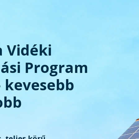
a Vidéki
tási Program
– kevesebb
obb
, teljes körű