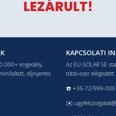
LEZÁRULT!
EK
KAPCSOLATI I
20 000+ engedély,
Az EU-SOLAR SE stab
inősített, díjnyertes
több ezer elégedett 
☎️ +36-72/999-000
✉️
ugyfelszolgalat@