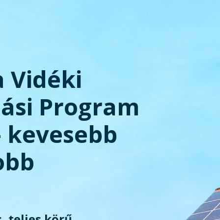
a Vidéki
tási Program
– kevesebb
obb
, teljes körű