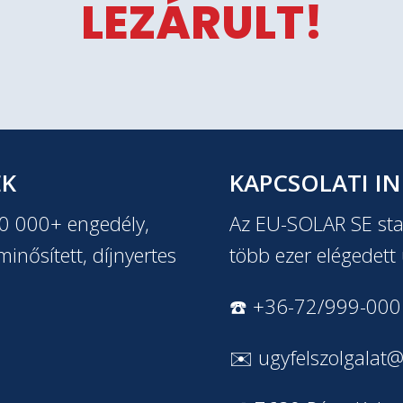
LEZÁRULT!
EK
KAPCSOLATI I
20 000+ engedély,
Az EU-SOLAR SE stab
inősített, díjnyertes
több ezer elégedett 
☎️ +36-72/999-000
✉️
ugyfelszolgalat@