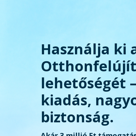
Használja ki 
Otthonfelújí
lehetőségét 
kiadás, nagy
biztonság.
Akár 3 millió Ft támogatás