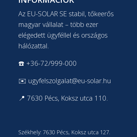
Az EU-SOLAR SE stabil, tőkeerős
magyar vállalat – több ezer
elégedett ügyféllel és országos
hálózattal.
☎️ +36-72/999-000
✉️
ugyfelszolgalat@eu-solar.hu
📍 7630 Pécs, Koksz utca 110.
Székhely: 7630 Pécs, Koksz utca 127.