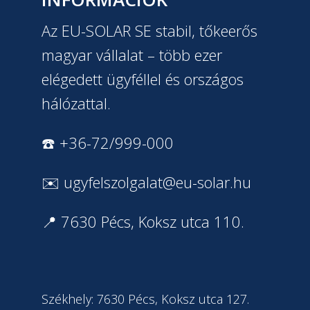
Az EU-SOLAR SE stabil, tőkeerős
magyar vállalat – több ezer
elégedett ügyféllel és országos
hálózattal.
☎️ +36-72/999-000
✉️
ugyfelszolgalat@eu-solar.hu
📍 7630 Pécs, Koksz utca 110.
Székhely: 7630 Pécs, Koksz utca 127.