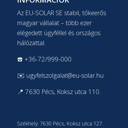
Az EU-SOLAR SE stabil, tőkeerős
magyar vállalat – több ezer
elégedett ügyféllel és országos
hálózattal.
☎️ +36-72/999-000
✉️
ugyfelszolgalat@eu-solar.hu
📍 7630 Pécs, Koksz utca 110.
Székhely: 7630 Pécs, Koksz utca 127.