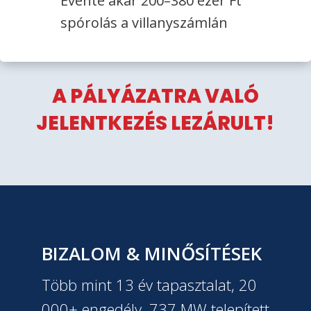
Évente akár 200–380 ezer Ft
spórolás a villanyszámlán
A PÁLYÁZATRA VALÓ
JELENTKEZÉS LEZÁRULT!
BIZALOM & MINŐSÍTÉSEK
Több mint 13 év tapasztalat, 20
000+ engedély, 737 MW telepített