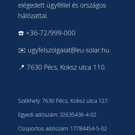
elégedett ügyféllel és országos
hálózattal.
☎️ +36-72/999-000
✉️
ugyfelszolgalat@eu-solar.hu
📍 7630 Pécs, Koksz utca 110.
Székhely: 7630 Pécs, Koksz utca 127.
Egyedi adószám: 32635436-4-02
Csoportos adószám: 17784454-5-02