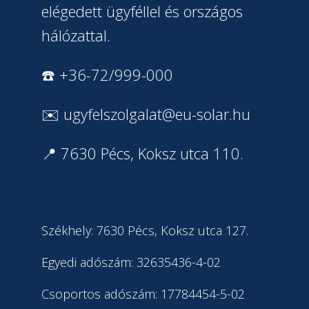
elégedett ügyféllel és országos
hálózattal.
☎️ +36-72/999-000
✉️
ugyfelszolgalat@eu-solar.hu
📍 7630 Pécs, Koksz utca 110.
Székhely: 7630 Pécs, Koksz utca 127.
Egyedi adószám: 32635436-4-02
Csoportos adószám: 17784454-5-02