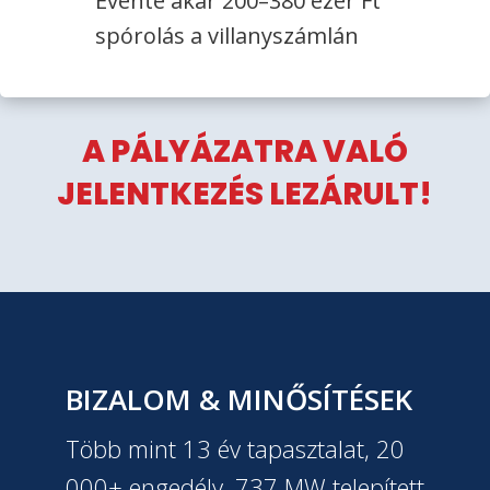
Évente akár 200–380 ezer Ft
spórolás a villanyszámlán
A PÁLYÁZATRA VALÓ
JELENTKEZÉS LEZÁRULT!
BIZALOM & MINŐSÍTÉSEK
Több mint 13 év tapasztalat, 20
000+ engedély, 737 MW telepített