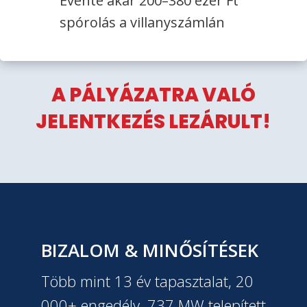
Évente akár 200–380 ezer Ft
spórolás a villanyszámlán
A PÁLYÁZATRA VALÓ
JELENTKEZÉS LEZÁRULT!
BIZALOM & MINŐSÍTÉSEK
Több mint 13 év tapasztalat, 20
000+ engedély, 737 MW telepített