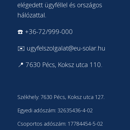
elégedett ügyféllel és országos
hálózattal.
☎️ +36-72/999-000
✉️
ugyfelszolgalat@eu-solar.hu
📍 7630 Pécs, Koksz utca 110.
Székhely: 7630 Pécs, Koksz utca 127.
Egyedi adószám: 32635436-4-02
Csoportos adószám: 17784454-5-02