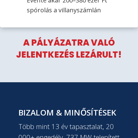
Évente akár 200–380 ezer Ft
spórolás a villanyszámlán
A PÁLYÁZATRA VALÓ
JELENTKEZÉS LEZÁRULT!
BIZALOM & MINŐSÍTÉSEK
Több mint 13 év tapasztalat, 20
000+ engedély, 737 MW telepített