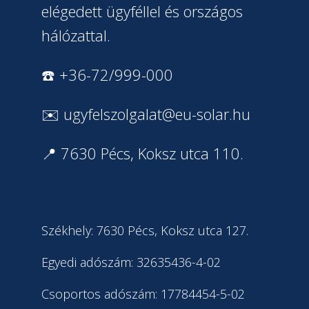
elégedett ügyféllel és országos
hálózattal.
☎️ +36-72/999-000
✉️
ugyfelszolgalat@eu-solar.hu
📍 7630 Pécs, Koksz utca 110.
Székhely: 7630 Pécs, Koksz utca 127.
Egyedi adószám: 32635436-4-02
Csoportos adószám: 17784454-5-02