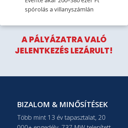
Évente akár 200–380 ezer Ft
spórolás a villanyszámlán
A PÁLYÁZATRA VALÓ
JELENTKEZÉS LEZÁRULT!
BIZALOM & MINŐSÍTÉSEK
Több mint 13 év tapasztalat, 20
000+ engedély, 737 MW telepített