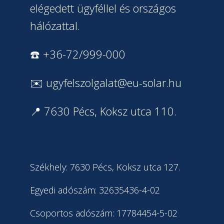
elégedett ügyféllel és országos
hálózattal.
☎️ +36-72/999-000
✉️
ugyfelszolgalat@eu-solar.hu
📍 7630 Pécs, Koksz utca 110.
Székhely: 7630 Pécs, Koksz utca 127.
Egyedi adószám: 32635436-4-02
Csoportos adószám: 17784454-5-02