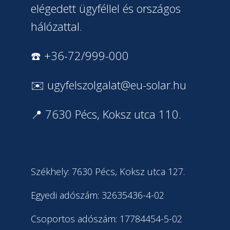
elégedett ügyféllel és országos
hálózattal.
☎️ +36-72/999-000
✉️
ugyfelszolgalat@eu-solar.hu
📍 7630 Pécs, Koksz utca 110.
Székhely: 7630 Pécs, Koksz utca 127.
Egyedi adószám: 32635436-4-02
Csoportos adószám: 17784454-5-02