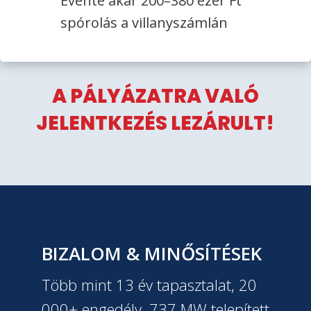
Évente akár 200–380 ezer Ft
spórolás a villanyszámlán
A PÁLYÁZATRA VALÓ
JELENTKEZÉS LEZÁRULT!
BIZALOM & MINŐSÍTÉSEK
Több mint 13 év tapasztalat, 20
000+ engedély, 737 MW telepített