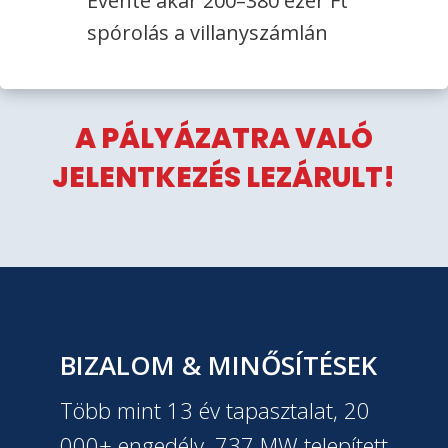
Évente akár 200–380 ezer Ft
spórolás a villanyszámlán
A PÁLYÁZATRA VALÓ
JELENTKEZÉS LEZÁRULT!
BIZALOM & MINŐSÍTÉSEK
Több mint 13 év tapasztalat, 20
000+ engedély, 737 MW telepített