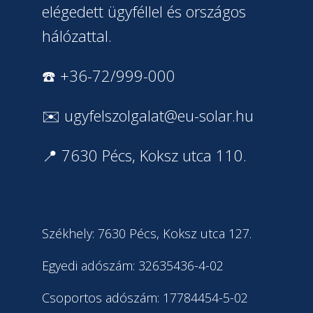
elégedett ügyféllel és országos
hálózattal.
☎️ +36-72/999-000
✉️
ugyfelszolgalat@eu-solar.hu
📍 7630 Pécs, Koksz utca 110.
Székhely: 7630 Pécs, Koksz utca 127.
Egyedi adószám: 32635436-4-02
Csoportos adószám: 17784454-5-02