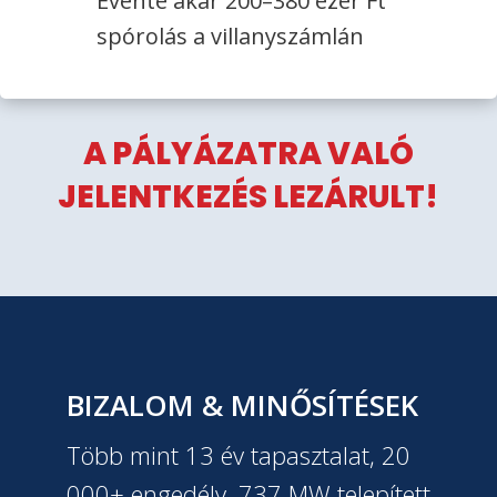
Évente akár 200–380 ezer Ft
spórolás a villanyszámlán
A PÁLYÁZATRA VALÓ
JELENTKEZÉS LEZÁRULT!
BIZALOM & MINŐSÍTÉSEK
Több mint 13 év tapasztalat, 20
000+ engedély, 737 MW telepített