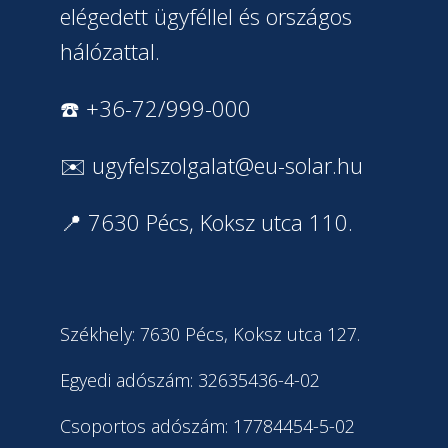
elégedett ügyféllel és országos
hálózattal.
☎️ +36-72/999-000
✉️
ugyfelszolgalat@eu-solar.hu
📍 7630 Pécs, Koksz utca 110.
Székhely: 7630 Pécs, Koksz utca 127.
Egyedi adószám: 32635436-4-02
Csoportos adószám: 17784454-5-02