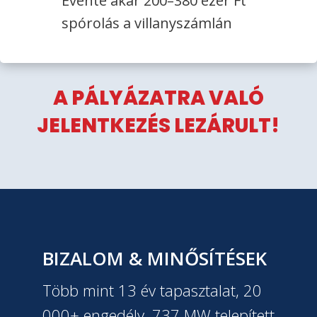
Évente akár 200–380 ezer Ft
spórolás a villanyszámlán
A PÁLYÁZATRA VALÓ
JELENTKEZÉS LEZÁRULT!
BIZALOM & MINŐSÍTÉSEK
Több mint 13 év tapasztalat, 20
000+ engedély, 737 MW telepített