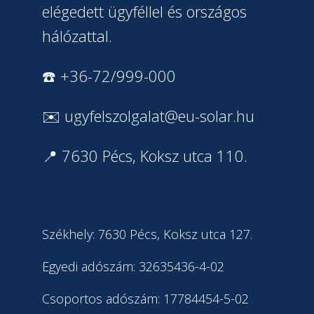
elégedett ügyféllel és országos
hálózattal.
☎️ +36-72/999-000
✉️
ugyfelszolgalat@eu-solar.hu
📍 7630 Pécs, Koksz utca 110.
Székhely: 7630 Pécs, Koksz utca 127.
Egyedi adószám: 32635436-4-02
Csoportos adószám: 17784454-5-02