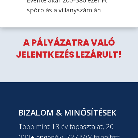
Évente akár 200–380 ezer Ft
spórolás a villanyszámlán
A PÁLYÁZATRA VALÓ
JELENTKEZÉS LEZÁRULT!
BIZALOM & MINŐSÍTÉSEK
Több mint 13 év tapasztalat, 20
000+ engedély, 737 MW telepített