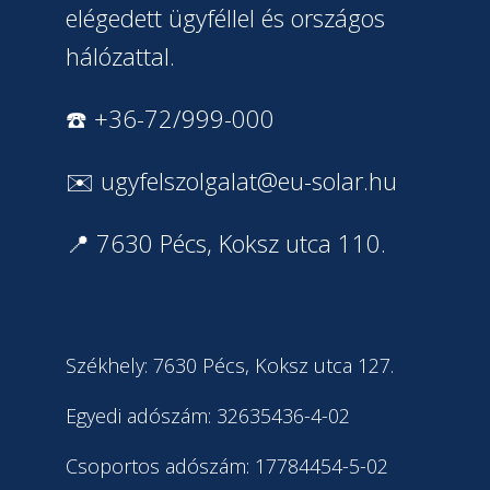
elégedett ügyféllel és országos
hálózattal.
☎️ +36-72/999-000
✉️
ugyfelszolgalat@eu-solar.hu
📍 7630 Pécs, Koksz utca 110.
Székhely: 7630 Pécs, Koksz utca 127.
Egyedi adószám: 32635436-4-02
Csoportos adószám: 17784454-5-02