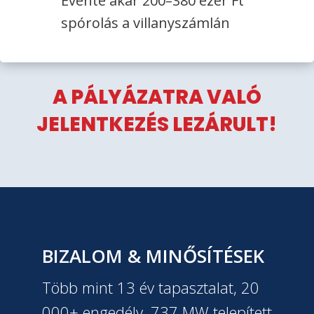
Évente akár 200–380 ezer Ft
spórolás a villanyszámlán
A PÁLYÁZATRA VALÓ
JELENTKEZÉS LEZÁRULT!
BIZALOM & MINŐSÍTÉSEK
Több mint 13 év tapasztalat, 20
000+ engedély, 737 MW telepített