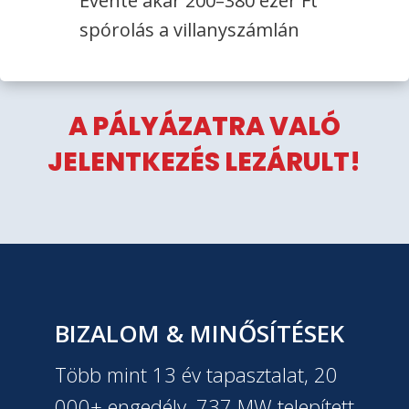
Évente akár 200–380 ezer Ft
spórolás a villanyszámlán
A PÁLYÁZATRA VALÓ
JELENTKEZÉS LEZÁRULT!
BIZALOM & MINŐSÍTÉSEK
Több mint 13 év tapasztalat, 20
000+ engedély, 737 MW telepített