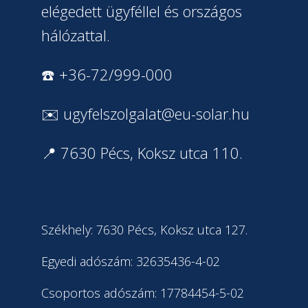
elégedett ügyféllel és országos
hálózattal.
☎️ +36-72/999-000
✉️
ugyfelszolgalat@eu-solar.hu
📍 7630 Pécs, Koksz utca 110.
Székhely: 7630 Pécs, Koksz utca 127.
Egyedi adószám: 32635436-4-02
Csoportos adószám: 17784454-5-02