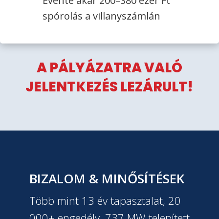
Évente akár 200–380 ezer Ft
spórolás a villanyszámlán
A PÁLYÁZATRA VALÓ
JELENTKEZÉS LEZÁRULT!
BIZALOM & MINŐSÍTÉSEK
Több mint 13 év tapasztalat, 20
000+ engedély, 737 MW telepített