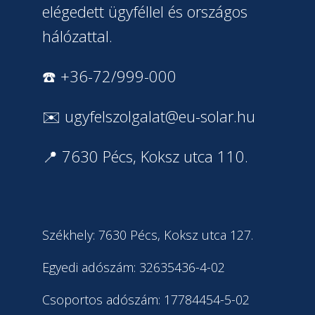
elégedett ügyféllel és országos
hálózattal.
☎️ +36-72/999-000
✉️
ugyfelszolgalat@eu-solar.hu
📍 7630 Pécs, Koksz utca 110.
Székhely: 7630 Pécs, Koksz utca 127.
Egyedi adószám: 32635436-4-02
Csoportos adószám: 17784454-5-02