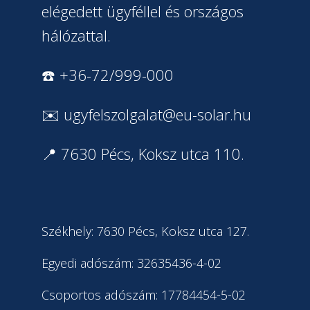
elégedett ügyféllel és országos
hálózattal.
☎️ +36-72/999-000
✉️
ugyfelszolgalat@eu-solar.hu
📍 7630 Pécs, Koksz utca 110.
Székhely: 7630 Pécs, Koksz utca 127.
Egyedi adószám: 32635436-4-02
Csoportos adószám: 17784454-5-02