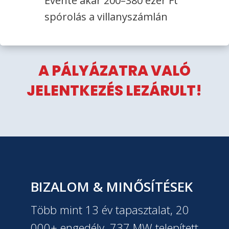
Évente akár 200–380 ezer Ft
spórolás a villanyszámlán
A PÁLYÁZATRA VALÓ
JELENTKEZÉS LEZÁRULT!
BIZALOM & MINŐSÍTÉSEK
Több mint 13 év tapasztalat, 20
000+ engedély, 737 MW telepített