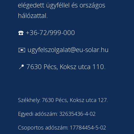
elégedett ügyféllel és országos
hálózattal.
☎️ +36-72/999-000
✉️
ugyfelszolgalat@eu-solar.hu
📍 7630 Pécs, Koksz utca 110.
Székhely: 7630 Pécs, Koksz utca 127.
Egyedi adószám: 32635436-4-02
Csoportos adószám: 17784454-5-02