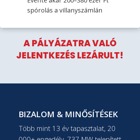
Évente akár 200–380 ezer Ft
spórolás a villanyszámlán
A PÁLYÁZATRA VALÓ
JELENTKEZÉS LEZÁRULT!
BIZALOM & MINŐSÍTÉSEK
Több mint 13 év tapasztalat, 20
000+ engedély, 737 MW telepített