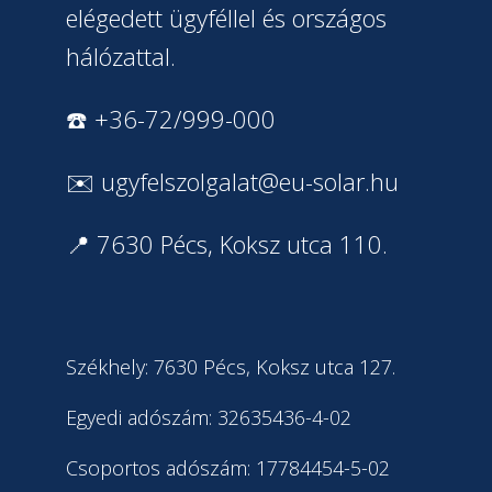
elégedett ügyféllel és országos
hálózattal.
☎️ +36-72/999-000
✉️
ugyfelszolgalat@eu-solar.hu
📍 7630 Pécs, Koksz utca 110.
Székhely: 7630 Pécs, Koksz utca 127.
Egyedi adószám: 32635436-4-02
Csoportos adószám: 17784454-5-02