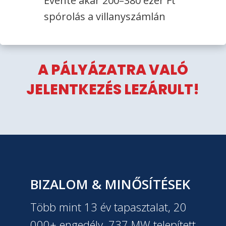
Évente akár 200–380 ezer Ft
spórolás a villanyszámlán
A PÁLYÁZATRA VALÓ
JELENTKEZÉS LEZÁRULT!
BIZALOM & MINŐSÍTÉSEK
Több mint 13 év tapasztalat, 20
000+ engedély, 737 MW telepített