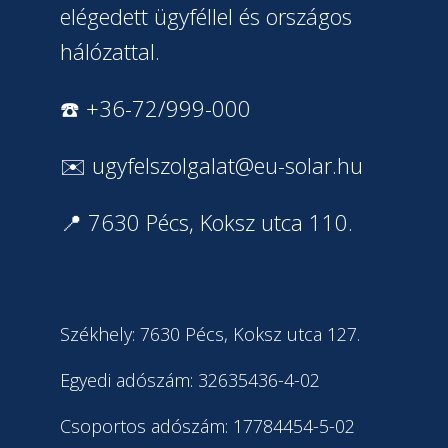
elégedett ügyféllel és országos
hálózattal.
☎️ +36-72/999-000
✉️
ugyfelszolgalat@eu-solar.hu
📍 7630 Pécs, Koksz utca 110.
Székhely: 7630 Pécs, Koksz utca 127.
Egyedi adószám: 32635436-4-02
Csoportos adószám: 17784454-5-02