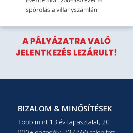
Évente akár 200–380 ezer Ft
spórolás a villanyszámlán
A PÁLYÁZATRA VALÓ
JELENTKEZÉS LEZÁRULT!
BIZALOM & MINŐSÍTÉSEK
Több mint 13 év tapasztalat, 20
000+ engedély, 737 MW telepített