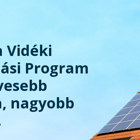
a Vidéki
tási Program
evesebb
a, nagyobb
.