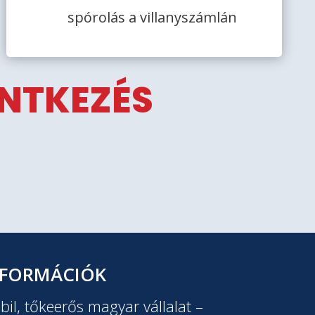
spórolás a villanyszámlán
ENTKEZÉS
NFORMÁCIÓK
il, tőkeerős magyar vállalat –