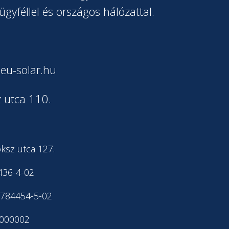
ügyféllel és országos hálózattal.
eu-solar.hu
 utca 110.
ksz utca 127.
436-4-02
7784454-5-02
-000002