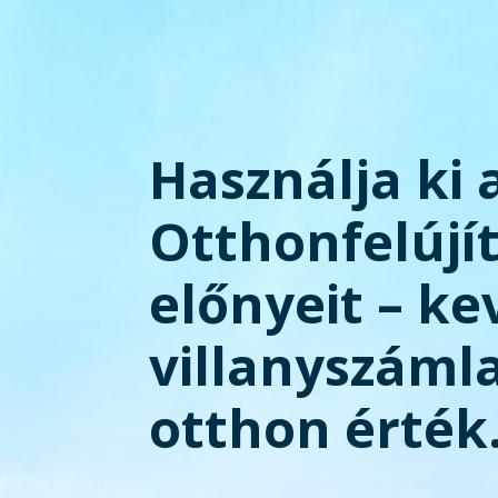
Használja ki 
Otthonfelújí
előnyeit – k
villanyszáml
otthon érték