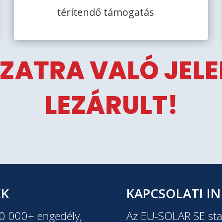
térítendő támogatás
ZATRA VALÓ JEL
LEZÁRULT!
EK
KAPCSOLATI I
20 000+ engedély,
Az EU-SOLAR SE stab