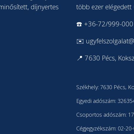
inősített, díjnyertes
több ezer elégedett 
☎️ +36-72/999-000
✉️
ugyfelszolgalat@
📍 7630 Pécs, Koksz
Székhely: 7630 Pécs, Ko
Egyedi adószám: 32635
Csoportos adószám: 1
Cégjegyzékszám: 02-20