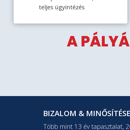
teljes ügyintézés
A PÁLYÁ
BIZALOM & MINŐSÍTÉS
Több mint 13 év tapasztalat, 