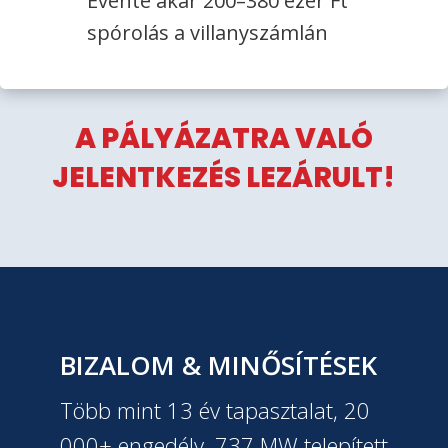
Évente akár 200–380 ezer Ft
spórolás a villanyszámlán
A PÁLYÁZATRA VALÓ
JELENTKEZÉS LEZÁRULT!
BIZALOM & MINŐSÍTÉSEK
Több mint 13 év tapasztalat, 20
000+ engedély, 737 MW telepített