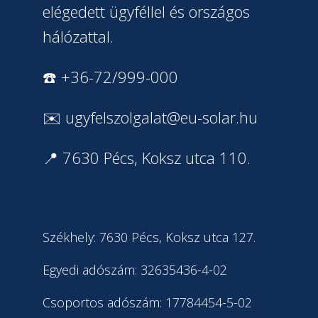
elégedett ügyféllel és országos
hálózattal.
☎️ +36-72/999-000
✉️
ugyfelszolgalat@eu-solar.hu
📍 7630 Pécs, Koksz utca 110.
Székhely: 7630 Pécs, Koksz utca 127.
Egyedi adószám: 32635436-4-02
Csoportos adószám: 17784454-5-02