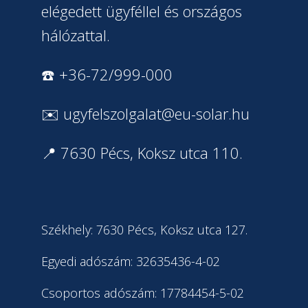
elégedett ügyféllel és országos
hálózattal.
☎️ +36-72/999-000
✉️
ugyfelszolgalat@eu-solar.hu
📍 7630 Pécs, Koksz utca 110.
Székhely: 7630 Pécs, Koksz utca 127.
Egyedi adószám: 32635436-4-02
Csoportos adószám: 17784454-5-02