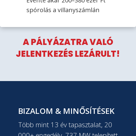
Évente akár 200–380 ezer Ft
spórolás a villanyszámlán
A PÁLYÁZATRA VALÓ
JELENTKEZÉS LEZÁRULT!
BIZALOM & MINŐSÍTÉSEK
Több mint 13 év tapasztalat, 20
000+ engedély, 737 MW telepített