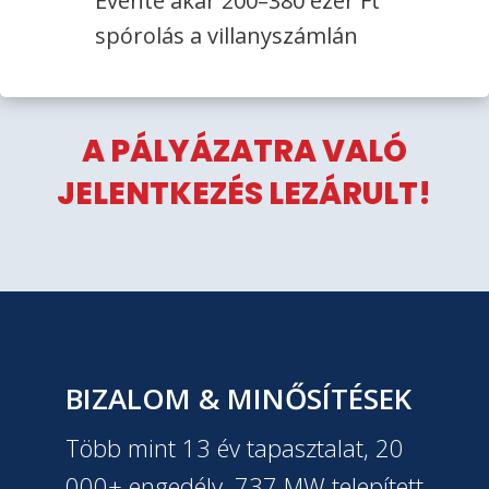
Évente akár 200–380 ezer Ft
spórolás a villanyszámlán
A PÁLYÁZATRA VALÓ
JELENTKEZÉS LEZÁRULT!
BIZALOM & MINŐSÍTÉSEK
Több mint 13 év tapasztalat, 20
000+ engedély, 737 MW telepített