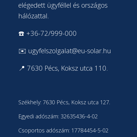
elégedett ügyféllel és országos
hálózattal.
☎️ +36-72/999-000
✉️
ugyfelszolgalat@eu-solar.hu
📍 7630 Pécs, Koksz utca 110.
Székhely: 7630 Pécs, Koksz utca 127.
Egyedi adószám: 32635436-4-02
Csoportos adószám: 17784454-5-02