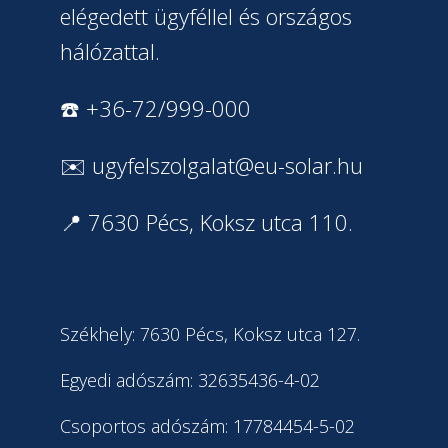
elégedett ügyféllel és országos
hálózattal.
☎️ +36-72/999-000
✉️
ugyfelszolgalat@eu-solar.hu
📍 7630 Pécs, Koksz utca 110.
Székhely: 7630 Pécs, Koksz utca 127.
Egyedi adószám: 32635436-4-02
Csoportos adószám: 17784454-5-02