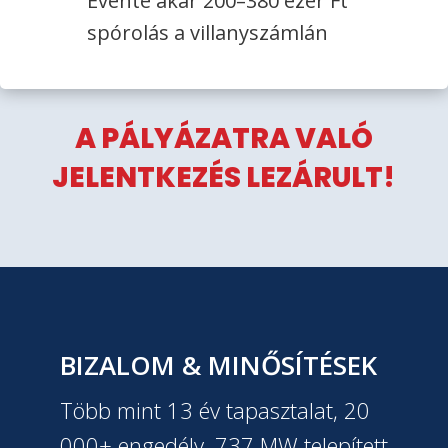
Évente akár 200–380 ezer Ft
spórolás a villanyszámlán
A PÁLYÁZATRA VALÓ
JELENTKEZÉS LEZÁRULT!
BIZALOM & MINŐSÍTÉSEK
Több mint 13 év tapasztalat, 20
000+ engedély, 737 MW telepített