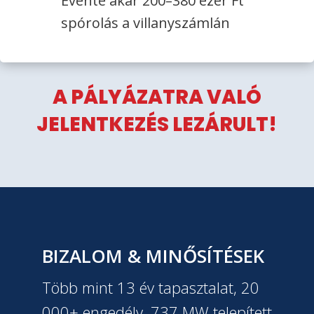
Évente akár 200–380 ezer Ft
spórolás a villanyszámlán
A PÁLYÁZATRA VALÓ
JELENTKEZÉS LEZÁRULT!
BIZALOM & MINŐSÍTÉSEK
Több mint 13 év tapasztalat, 20
000+ engedély, 737 MW telepített