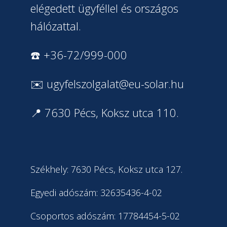
elégedett ügyféllel és országos
hálózattal.
☎️ +36-72/999-000
✉️
ugyfelszolgalat@eu-solar.hu
📍 7630 Pécs, Koksz utca 110.
Székhely: 7630 Pécs, Koksz utca 127.
Egyedi adószám: 32635436-4-02
Csoportos adószám: 17784454-5-02